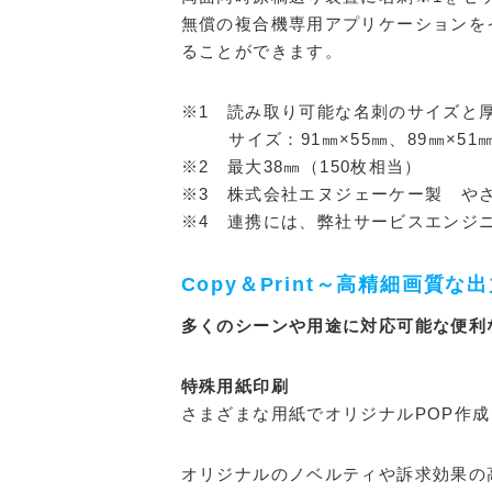
無償の複合機専用アプリケーションを
ることができます。
※1 読み取り可能な名刺のサイズと
サイズ：91㎜×55㎜、89㎜×51㎜ 
※2 最大38㎜（150枚相当）
※3 株式会社エヌジェーケー製 やさし
※4 連携には、弊社サービスエンジ
Copy＆Print～高精細画質
多くのシーンや用途に対応可能な便利
特殊用紙印刷
さまざまな用紙でオリジナルPOP作成
オリジナルのノベルティや訴求効果の